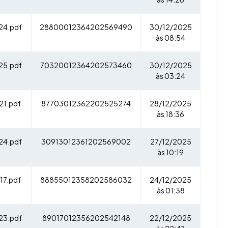
24.pdf
28800012364202569490
30/12/2025
às 08:54
25.pdf
70320012364202573460
30/12/2025
às 03:24
21.pdf
87703012362202525274
28/12/2025
às 18:36
24.pdf
30913012361202569002
27/12/2025
às 10:19
17.pdf
88855012358202586032
24/12/2025
às 01:38
23.pdf
89017012356202542148
22/12/2025