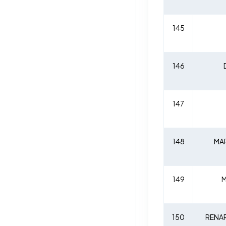
145
146
147
148
MAR
149
M
150
RENAR