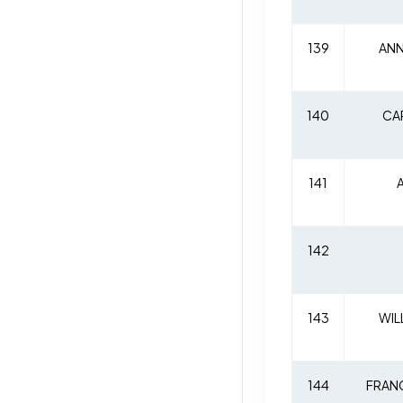
139
ANN
140
CAR
141
142
143
WIL
144
FRANC