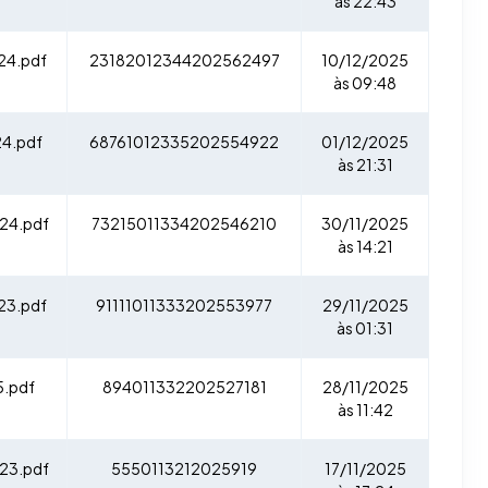
às 22:43
24.pdf
23182012344202562497
10/12/2025
às 09:48
4.pdf
68761012335202554922
01/12/2025
às 21:31
24.pdf
73215011334202546210
30/11/2025
às 14:21
23.pdf
91111011333202553977
29/11/2025
às 01:31
.pdf
894011332202527181
28/11/2025
às 11:42
23.pdf
5550113212025919
17/11/2025