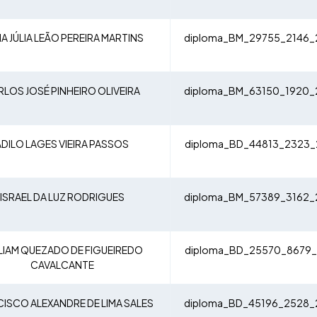
A JÚLIA LEÃO PEREIRA MARTINS
diploma_BM_29755_2146_
LOS JOSÉ PINHEIRO OLIVEIRA
diploma_BM_63150_1920_
ADILO LAGES VIEIRA PASSOS
diploma_BD_44813_2323_
ISRAEL DA LUZ RODRIGUES
diploma_BM_57389_3162_
LIAM QUEZADO DE FIGUEIREDO
diploma_BD_25570_8679_
CAVALCANTE
ISCO ALEXANDRE DE LIMA SALES
diploma_BD_45196_2528_