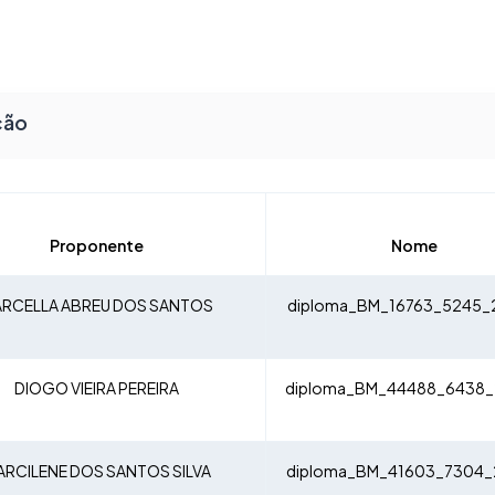
ção
Proponente
Nome
RCELLA ABREU DOS SANTOS
diploma_BM_16763_5245_
DIOGO VIEIRA PEREIRA
diploma_BM_44488_6438_
ARCILENE DOS SANTOS SILVA
diploma_BM_41603_7304_