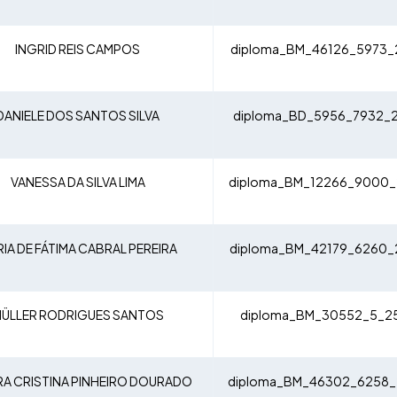
INGRID REIS CAMPOS
diploma_BM_46126_5973_
DANIELE DOS SANTOS SILVA
diploma_BD_5956_7932_2
VANESSA DA SILVA LIMA
diploma_BM_12266_9000_
IA DE FÁTIMA CABRAL PEREIRA
diploma_BM_42179_6260_
ÜLLER RODRIGUES SANTOS
diploma_BM_30552_5_25
A CRISTINA PINHEIRO DOURADO
diploma_BM_46302_6258_