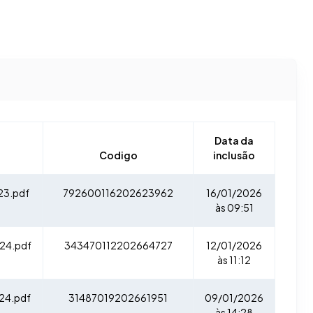
Data da
Codigo
inclusão
23.pdf
792600116202623962
16/01/2026
às 09:51
24.pdf
343470112202664727
12/01/2026
às 11:12
24.pdf
31487019202661951
09/01/2026
às 14:28